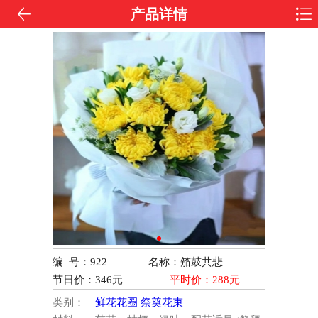
产品详情
编 号：922
名称：笳鼓共悲
节日价：
346
元
平时价：
288
元
类别：
鲜花花圈
祭奠花束