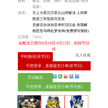
材料：
菊花、桔梗、绿叶、配花适量<祭拜
花束>
花语：
天上大星沉万里云山同惨淡 人间寒
雨迸三军笳鼓共悲哀
无缘话永诀知音来时泪泣血 有期解
相思苍鸟啼处梦传神(免费撰写挽联)
已浏览：
72932
如配送日期为8月19日-8月23日，则按节日
价
加入收藏
平时购买[非节日]
不想登录，直接提交订单[非节日]
节日购买
不想登录，直接提交订单[节日价]